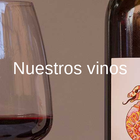
N
u
e
s
t
r
o
s
v
i
n
o
s