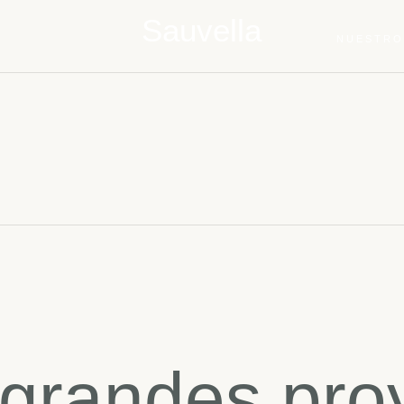
Sauvella
NUESTRO
grandes proy