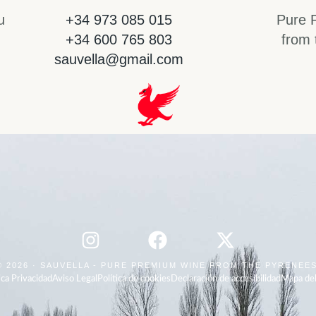
u
+34 973 085 015
Pure 
+34 600 765 803
from 
sauvella@gmail.com
© 2026 · SAUVELLA - PURE PREMIUM WINE FROM THE PYRENEE
ica Privacidad
Aviso Legal
Política de cookies
Declaración de accesibilidad
Mapa del