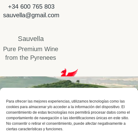
+34 600 765 803
sauvella@gmail.com
Sauvella
Pure Premium Wine
from the Pyrenees
Para ofrecer las mejores experiencias, utilizamos tecnologías como las
cookies para almacenar y/o acceder a la información del dispositivo. El
consentimiento de estas tecnologías nos permitirá procesar datos como el
comportamiento de navegación o las identificaciones únicas en este sitio.
© 2026 · SAUVELLA - PURE PREMIUM WINE FROM
No consentir o retirar el consentimiento, puede afectar negativamente a
THE PYRENEES
ciertas características y funciones.
Política Privacidad
Aviso Legal
Política de cookies