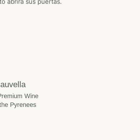
o abrirá sus puertas.
auvella
Premium Wine
the Pyrenees