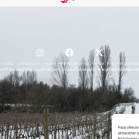
© 2026 · SAUVELLA - PURE PREMIUM WINE FROM THE PYRENEE
ica Privacidad
Aviso Legal
Política de cookies
Declaración de accesibilidad
Mapa del
Para ofrecer
almacenar y/
tecnologías