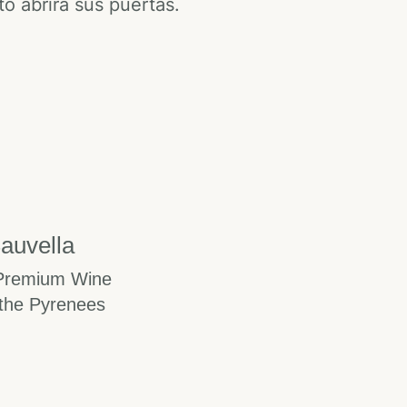
o abrirá sus puertas.
auvella
Premium Wine
the Pyrenees