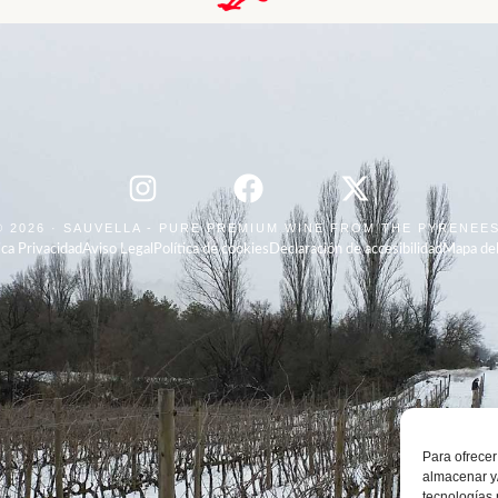
© 2026 · SAUVELLA - PURE PREMIUM WINE FROM THE PYRENEE
ica Privacidad
Aviso Legal
Política de cookies
Declaración de accesibilidad
Mapa del
Para ofrecer
almacenar y/
tecnologías